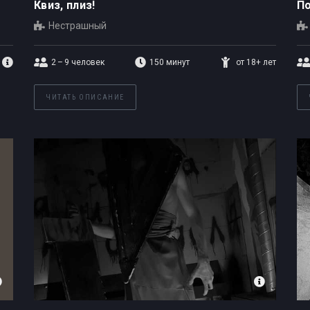
Квиз, плиз!
П
Нестрашный
2 – 9
человек
150 минут
от 18+ лет
ЧИТАТЬ ОПИСАНИЕ