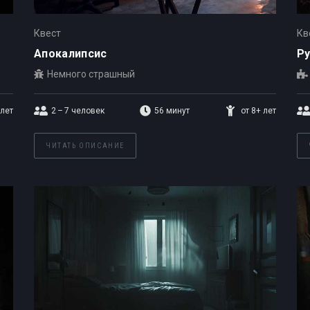
Квест
Кв
Апокалипсис
Ру
Немного страшный
 лет
2 – 7
человек
56 минут
от 8+ лет
ЧИТАТЬ ОПИСАНИЕ