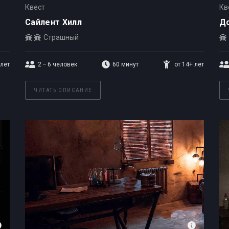
Квест
Кв
Сайлент Хилл
Д
Страшный
 лет
2 – 6
человек
60 минут
от 14+ лет
ЧИТАТЬ ОПИСАНИЕ