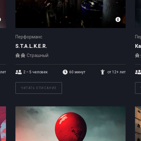
Перформанс
Пе
S.T.A.L.K.E.R.
К
Страшный
 лет
2 – 5
человек
60 минут
от 12+ лет
ЧИТАТЬ ОПИСАНИЕ