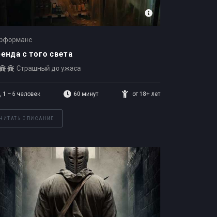
рформанс
енда с того света
Страшный до ужаса
1 – 6
человек
60 минут
от 18+ лет
ЧИТАТЬ ОПИСАНИЕ