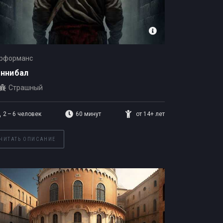
рформанс
аннибал
Страшный
2 – 6
человек
60 минут
от 14+ лет
ЧИТАТЬ ОПИСАНИЕ