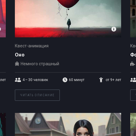
Квест-анимация
Кв
Оно
Ф
Немного страшный
 лет
4 – 30
человек
60 минут
от 9+ лет
ЧИТАТЬ ОПИСАНИЕ