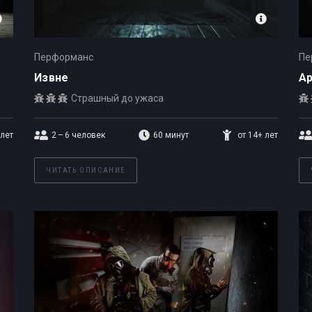
Перформанс
Пе
Извне
Ар
Страшный до ужаса
 лет
2 – 6
человек
60 минут
от 14+ лет
ЧИТАТЬ ОПИСАНИЕ