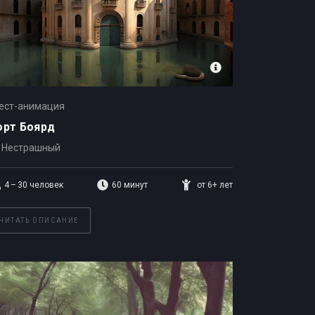
ест-анимация
орт Боярд
Нестрашный
4 – 30
человек
60 минут
от 6+ лет
ЧИТАТЬ ОПИСАНИЕ