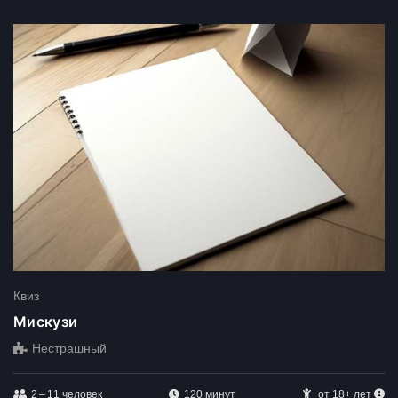
Квиз
Мискузи
Нестрашный
2 – 11
человек
120 минут
от 18+ лет