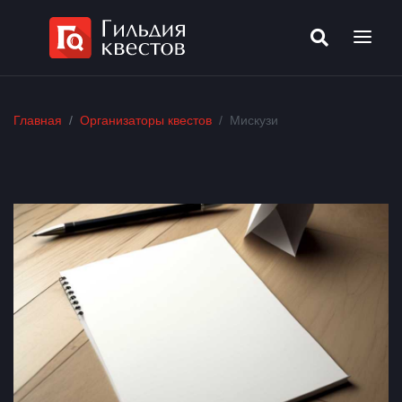
Главная
Организаторы квестов
Мискузи