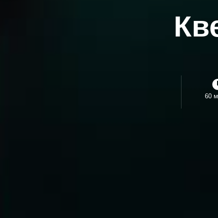
Кв
60 м