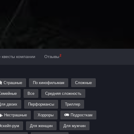
2
е квесты компании
Отзывы
Страшные
По кинофильмам
Сложные
Семейные
Все
Средняя сложность
Для двоих
Перформансы
Триллер
Нестрашные
Хорроры
Подросткам
Эскейп-рум
Для женщин
Для мужчин